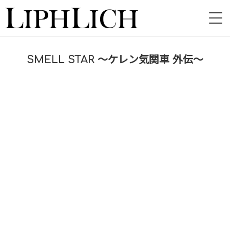
HOME
SMELL STAR 〜ケレン気関車 外伝〜
NEWS
LIVE
INSTORE
BAND
VIDEO
DISCOGRAPHY
BLOG