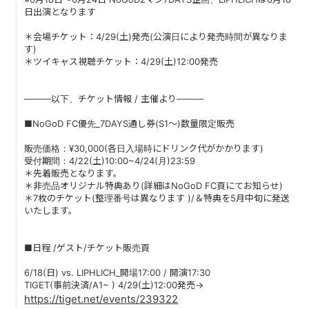
PAST LIVE
日出演となります
＊会場チケット：4/29(土)発売(公演日により発売時間が異なりま
GOODS
す)
＊ツイキャス視聴チケット：4/29(土)12:00発売
CONTACT
―――以下、チケット情報 / 主催より―――
MESSAGE
■NoGoD FC優先_7DAYS通し券(S1～)数量限定販売
販売価格：¥30,000(各日入場時にドリンク代がかかります)
受付期間：4/22(土)10:00~4/24(月)23:59
＊先着販売となります。
＊非売品オリジナル特典あり(詳細はNoGoD FC頁にてお知らせ)
＊7枚のチケット(整理番号は異なります )/＆特典を5月中旬に発送
いたします。
■日程 /ゲスト/チケット販売頁
6/18(日) vs. LIPHLICH_開場17:00 / 開演17:30
TIGET(事前決済/A1~ ) 4/29(土)12:00発売→
https://tiget.net/events/239322