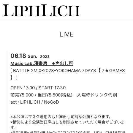
HOME
LIVE
NEWS
06.18
LIVE
Sun.
2023
Music Lab.濱書房 ※声出し可
INSTORE
[ BATTLE 2MIX-2023-YOKOHAMA 7DAYS【 7★GAMES
】 ]
BAND
OPEN 17:00 / START 17:30
前売¥5,000 / 当日¥5,500(税込) 入場時ドリンク代別
VIDEO
act : LIPHLICH / NoGoD
DISCOGRAPHY
※本公演はマスク着用のもと声出し可能な公演となります。
※情勢により公演当日声出しを制限させていただく場合がございま
BLOG
す。
※6月18日〜6月24日 NoGoD2マン7DAYS企画、LIPHLICHは6月18