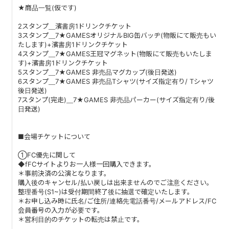
★商品一覧(仮です)
2スタンプ＿濱書房1ドリンクチケット
3スタンプ＿7★GAMESオリジナルBIG缶バッヂ(物販にて販売もい
たします)+濱書房1ドリンクチケット
4スタンプ＿7★GAMES王冠マグネット(物販にて販売もいたしま
す)+濱書房1ドリンクチケット
5スタンプ＿7★GAMES 非売品マグカップ(後日発送)
6スタンプ＿7★GAMES 非売品Tシャツ(サイズ指定有り/ Tシャツ
後日発送)
7スタンプ(完走)＿7★GAMES 非売品パーカー(サイズ指定有り/後
日発送)
■会場チケットについて
①FC優先に関して
◆fFCサイトよりお一人様一回購入できます。
＊事前決済の公演となります。
購入後のキャンセル/払い戻しは出来ませんのでご注意ください。
整理番号(S1~)は受付期間終了後に抽選で確定いたします。
＊お申し込み時に氏名/ご住所/連絡先電話番号/メールアドレス/FC
会員番号の入力が必要です。
＊営利目的のチケットの転売は禁止です。