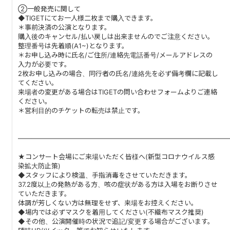
②一般発売に関して
◆TIGETにてお一人様二枚まで購入できます。
＊事前決済の公演となります。
購入後のキャンセル/払い戻しは出来ませんのでご注意ください。
整理番号は先着順(A1~)となります。
＊お申し込み時に氏名/ご住所/連絡先電話番号/メールアドレスの
入力が必要です。
2枚お申し込みの場合、同行者の氏名/連絡先を必ず備考欄に記載し
てください。
来場者の変更がある場合はTIGETの問い合わせフォームよりご連絡
ください。
＊営利目的のチケットの転売は禁止です。
―――――――――――――――――――――――――――――――
★コンサート会場にご来場いただく皆様へ(新型コロナウイルス感
染拡大防止策)
◆スタッフにより検温、手指消毒をさせていただきます。
37.2度以上の発熱がある方、咳の症状がある方は入場をお断りさせ
ていただきます。
体調が芳しくない方は無理をせず、来場をお控えください。
◆場内では必ずマスクを着用してください(不織布マスク推奨)
◆その他、公演開催時の状況で追記/変更する場合がございます。