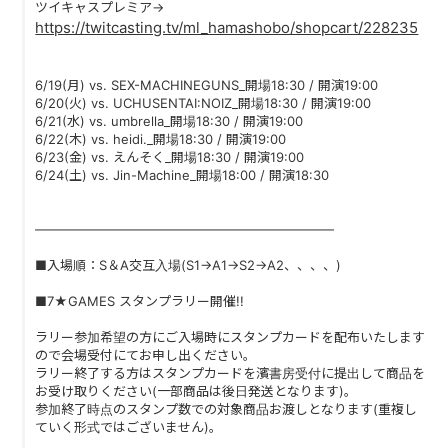
ツイキャスプレミア→
https://twitcasting.tv/ml_hamashobo/shopcart/228235
6/19(月) vs. SEX-MACHINEGUNS_開場18:30 / 開演19:00
6/20(火) vs. UCHUSENTAI:NOIZ_開場18:30 / 開演19:00
6/21(水) vs. umbrella_開場18:30 / 開演19:00
6/22(木) vs. heidi._開場18:30 / 開演19:00
6/23(金) vs. えんそく_開場18:30 / 開演19:00
6/24(土) vs. Jin-Machine_開場18:00 / 開演18:30
―――――――――――――――――――――――
■入場順：S＆A交互入場(S1→A1→S2→A2、、、、)
■7★GAMES スタンプラリー開催!!
ラリー参加希望の方にご入場時にスタンプカードを配布いたします
ので会場受付にてお申し出ください。
ラリー終了する方はスタンプカードを濱書房受付に提出して商品を
お受け取りください(一部商品は後日発送となります)。
参加終了時点のスタンプ数での対象商品お渡しとなります(重複し
ていく形式ではございません)。