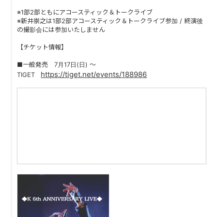
PAST LIVE
※1部2部ともにアコースティック＆トークライブ
※新井崇之は1部2部アコースティック＆トークライブ参加 / 終演後
GOODS
の撮影会には参加いたしません
【チケット情報】
CONTACT
■一般発売 7月17日(日) 〜
MESSAGE
https://tiget.net/events/188986
TIGET