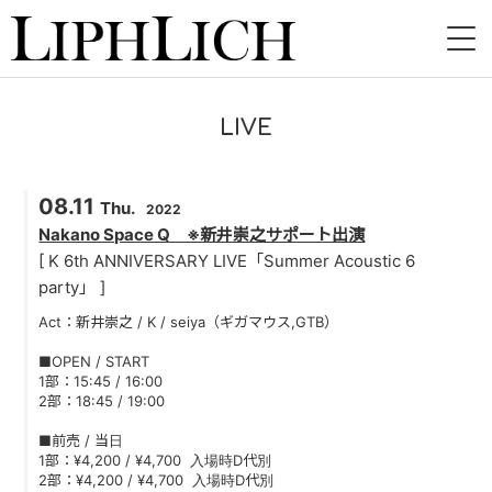
HOME
LIVE
NEWS
08.11
LIVE
Thu.
2022
Nakano Space Q ※新井崇之サポート出演
INSTORE
[ K 6th ANNIVERSARY LIVE「Summer Acoustic 6
party」 ]
BAND
Act：新井崇之 / K / seiya（ギガマウス,GTB）
VIDEO
■OPEN / START
1部：15:45 / 16:00
2部：18:45 / 19:00
DISCOGRAPHY
■前売 / 当日
BLOG
1部：¥4,200 / ¥4,700 入場時D代別
2部：¥4,200 / ¥4,700 入場時D代別