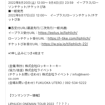
2022年8月20日(土) 12:00～ 9月4日(日) 23:59 イープラス/ロー
PAST LIVE
ソンチケット/チケットぴあ
■一般発売
GOODS
2022年9月17日(日) 12:00～ イープラス/ローソンチケット/チケ
ットぴあ
CONTACT
■各受付URL(最速先行/二次先行/一般共通)
https://eplus.jp/liphlich/
イープラス受付URL：
MESSAGE
https://l-tike.com/liphlich/
ローソンチケット受付URL：
https://w.pia.jp/t/liphlich-22/
チケットぴあ受付URL：
※1申し込みにつき4枚まで
(主催/制作) 株式会社ロッキートーキー
(協力/後援) 株式会社ライベント
(チケットお問い合わせ) 株式会社ライベント / info@livent-
co.com
(会場お問い合わせ) FUKUOKA UTERO / 092-534-5222
【ワンマンツアー情報】
LIPHLICH ONEMAN TOUR 2022 「？？？」