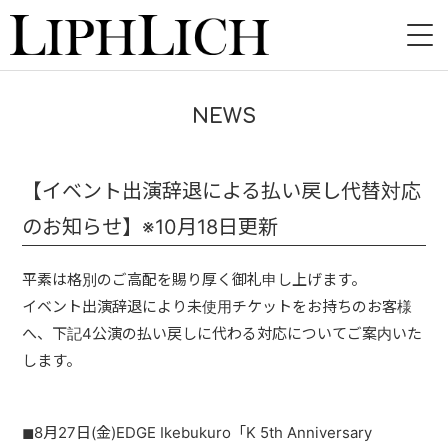
HOME
NEWS
NEWS
LIVE
【イベント出演辞退による払い戻し代替対応
のお知らせ】※10月18日更新
INSTORE
BAND
平素は格別のご高配を賜り厚く御礼申し上げます。
イベント出演辞退により未使用チケットをお持ちのお客様
VIDEO
へ、下記4公演の払い戻しに代わる対応についてご案内いた
します。
DISCOGRAPHY
BLOG
◼︎8月27日(金)EDGE Ikebukuro「K 5th Anniversary