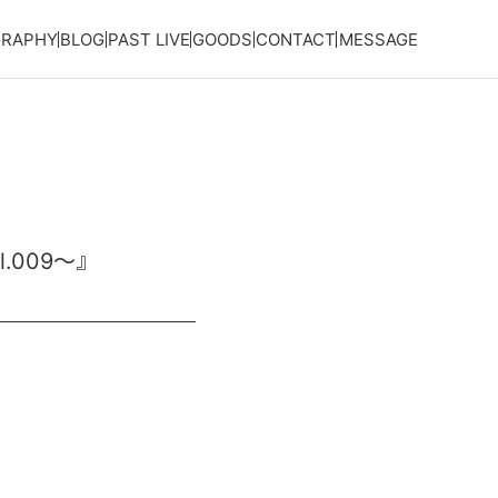
GRAPHY
BLOG
PAST LIVE
GOODS
CONTACT
MESSAGE
l.009～』