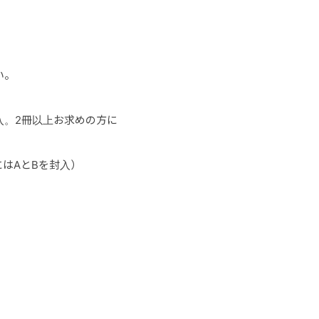
い。
ダム封入。2冊以上お求めの方に
にはAとBを封入）