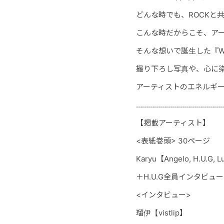
どんな時でも、ROCKと
こんな時だからこそ、ア
そんな想いで誕生した『Wit
撮り下ろし写真や、心に
アーティストのエネルギー
……………………………………
【掲載アーティスト】
<表紙巻頭> 30ページ
Karyu
【Angelo, H.U.G, 
＋H.U.G全員インタビュー
<インタビュー>
瑠伊【vistlip】