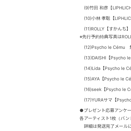
(9)
竹田 和彦
【LIPHL
(10)
小林 孝聡
【LIPH
(11)
ROLLY【すかんち
※先行予約特典写真はROL
(12)
Psycho le Cé
(13)
DAISHI
【Psycho
(14)
Lida【Psycho 
(15)
AYA
【Psycho l
(16)
seek
【Psycho 
(17)
YURAサマ
【Psyc
●プレゼント応募アンケー
各アーティスト
1枚（バ
詳細は発送完了メールに