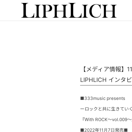
【メディア情報】11月7日
LIPHLICH イン
■333music presents
ーロックと共に生きてい
『
With ROCK
～
vol.009
～
■2022年
11月7日発売
■