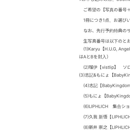
ご希望の【写真の番号＋
1冊につき1点、お選び
なお、先行予約特典のサ
生写真番号は以下のと
(1)Karyu【H.U.G,
はAとBを封入）
(2)瑠伊【vistlip
(3)志記&もにょ【BabyK
(4)志記【BabyKing
(5)もにょ【BabyKin
(6)LIPHLICH 集合シ
(7)
久我 新悟
【LIPHL
(8)新井 崇之【LIPHL