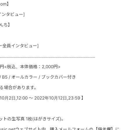
dom】
インタビュー]
かんち】
ー全員インタビュー]
…………………………………………………………………………
0円<税込。本体価
格：2,000円>
 B5 / オールカラー / ブックカ
バー付き
る場合があります。
2日,12:00 ～ 2022年10月12日,23:59 】
トの生写真 1枚(はがきサイズ)。
usic.netウェブサイト内、購入メールフォームの【備考欄】に