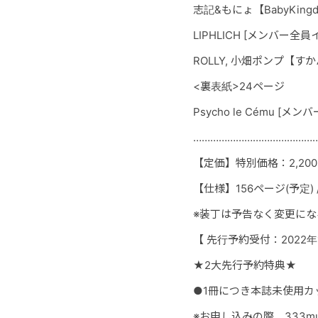
志記&もにょ【BabyKing
LIPHLICH
[メンバー全員
ROLLY, 小畑ポンプ【す
<裏表紙>24ページ
Psycho le Cému
[メンバ
……………………
………………
【定価】特別価格：2,20
【仕様】156ページ(予定) /
※装丁は予告なく変更にな
【 先行予約受付：2022年10月
★2大先行予約特典★
●1冊につき本誌未使用カッ
※お申し込みの際、333m