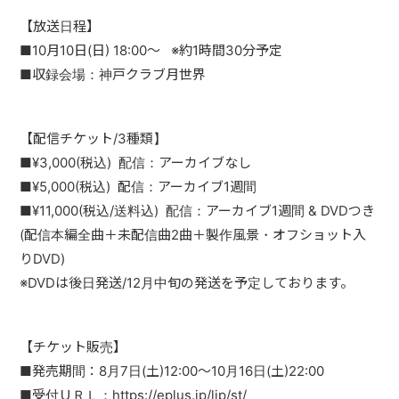
PAST LIVE
【放送日程】
■10月10日(日) 18:00〜 ※約1時間30分予定
GOODS
■収録会場：神戸クラブ月世界
CONTACT
MESSAGE
【配信チケット/3種類】
■¥3,000(税込) 配信：アーカイブなし
■¥5,000(税込) 配信：アーカイブ1週間
■¥11,000(税込/送料込) 配信：アーカイブ1週間 & DVDつき
(配信本編全曲＋未配信曲2曲＋製作風景・オフショット入
りDVD)
※DVDは後日発送/12月中旬の発送を予定しております。
【チケット販売】
■発売期間：8月7日(土)12:00〜10月16日(土)22:00
■受付ＵＲＬ：https://eplus.jp/lip/st/