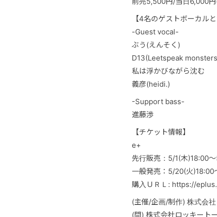
前売5,500円/当日6,000円
【4名のゲストボーカル
-Guest vocal-
ぶう(えんそく)
D13(Leetspeak monsters
私は浮かびながら沈む
義彦(heidi.)
-Support bass-
進藤渉
【チケット情報】
e+
先行販売：5/1(木)18:00〜5/
一般発売：5/20(火)18:00
購入ＵＲＬ: https://eplus.jp
(主催/企画/制作) 株式
(問) 株式会社ロッキートーキー 