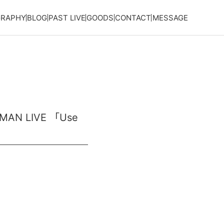
GRAPHY
BLOG
PAST LIVE
GOODS
CONTACT
MESSAGE
AN LIVE 「Use