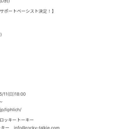
(D別)
とサポートベーシスト決定！】
)
11(日)18:00
〜
/liphlich/
会社ロッキートーキー
info@rocky-talkie.com