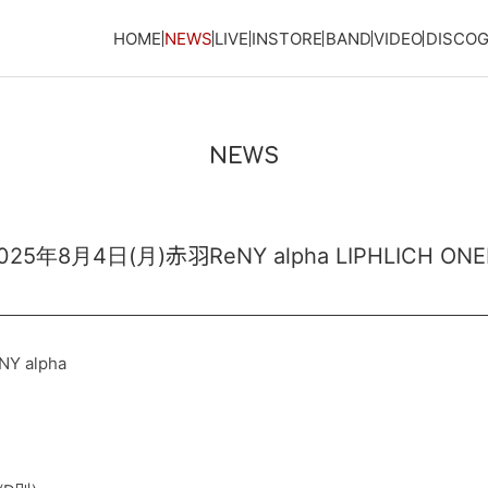
HOME
NEWS
LIVE
INSTORE
BAND
VIDEO
DISCO
NEWS
8月4日(月)赤羽ReNY alpha LIPHLICH ONEM
Y alpha