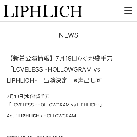
HOME
NEWS
NEWS
LIVE
【新着公演情報】7月19日(水)池袋手刀
「LOVELESS -HOLLOWGRAM vs
INSTORE
LIPHLICH-」出演決定 ※声出し可
BAND
7月19日(水)池袋手刀
VIDEO
「LOVELESS -HOLLOWGRAM vs LIPHLICH-」
DISCOGRAPHY
Act：
LIPHLICH
/ HOLLOWGRAM
BLOG