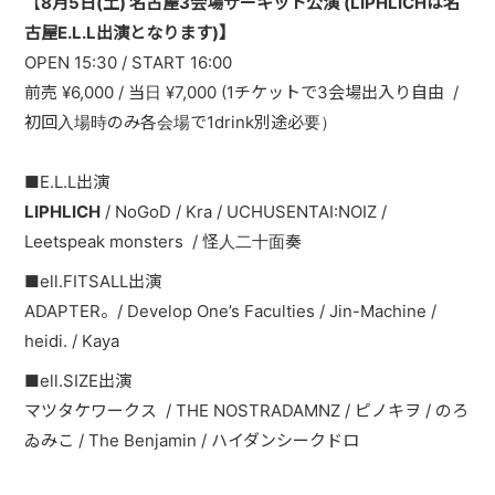
【
8月5日(土) 名古屋3会場サーキット公演
(LIPHLICHは名
PAST LIVE
古屋E.L.L出演となります)】
OPEN 15:30 / START 16:00
GOODS
前売 ¥6,000 / 当日 ¥7,000 (1チケットで3会場出入り自由
/
CONTACT
初回入場時のみ各会場で1drink別途必要）
MESSAGE
■E.L.L出演
LIPHLICH
/ NoGoD / Kra / UCHUSENTAI:NOIZ /
Leetspeak monsters
/ 怪人二十面奏
■ell.FITSALL出演
ADAPTER。/ Develop One’s Faculties / Jin-Machine /
heidi. / Kaya
■ell.SIZE出演
マツタケワークス
/ THE NOSTRADAMNZ / ピノキヲ / のろ
ゐみこ / The Benjamin / ハイダンシークドロ