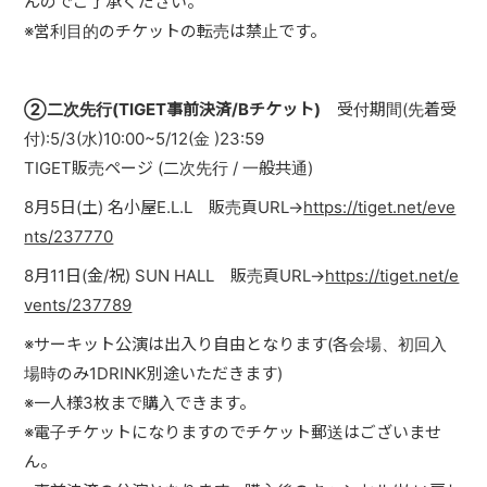
んのでご了承ください。
※営利目的のチケットの転売は禁止です。
②二次先行(TIGET事前決済/Bチケット)
受付期間(先着受
付):5/3(水)10:00~5/12(金 )23:59
TIGET
販売ページ
(
二次先行
/
一般共通
)
8月5日(土) 名小屋
E.L.L 販売頁URL→
https://tiget.net/eve
nts/237770
8月11日(金/祝) SUN HALL 販売頁URL→
https://tiget.net/e
vents/237789
※サーキット公演は出入り自由となります(各会場、初回入
場時のみ1DRINK別途いただきます)
※一人様3枚まで購入できます。
※電子チケットになりますのでチケット郵送はございませ
ん。