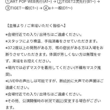
①ART POP WEB先行(A1~) → ②TIGET2次先行(B1~) →
③TIGET一般(C1~) → ④e＋一般(D1～)
【主催より / ご来場いただく皆様へ】
※
会場付近での入り/ 出待ちはご遠慮ください。
※
スタッフにより検温、手指消毒をさせていただきます。
※
37.2
度以上の発熱がある方、咳の症状がある方は入場をお
断りさせていただきます。体調が芳しくない方は無理をせ
ず、来場をお控えください。
※
場内では必ずマスクを着用してください
(
不織布マスク推
奨
)
。
※
LIVE中の声出しは可能ですが、断続的に大声での声援はご
遠慮ください。
※
会場付近での入り/ 出待ちはご遠慮ください。
※
その他、公演開催時の状況で追記
/
変更する場合がござい
ます。