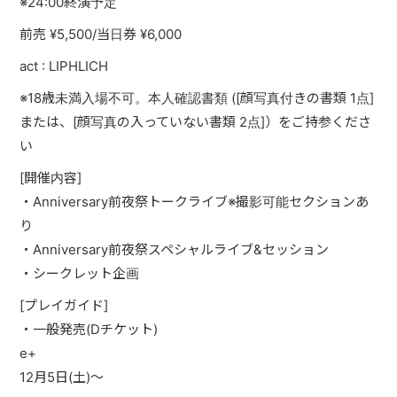
※24:00終演予定
PAST LIVE
前売 ¥5,500/当日券 ¥6,000
GOODS
act : LIPHLICH
CONTACT
※18歳未満入場不可。本人確認書類 ([顔写真付きの書類 1点]
または、[顔写真の入っていない書類 2点]）をご持参くださ
MESSAGE
い
[開催内容]
・Anniversary前夜祭トークライブ※撮影可能セクションあ
り
・Anniversary前夜祭スペシャルライブ&セッション
・シークレット企画
[プレイガイド]
・一般発売(Dチケット)
e+
12月5日(土)～