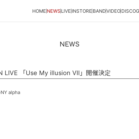
HOME
NEWS
LIVE
INSTORE
BAND
VIDEO
DISCO
NEWS
N LIVE 「Use My illusion Ⅶ」開催決定
Y alpha