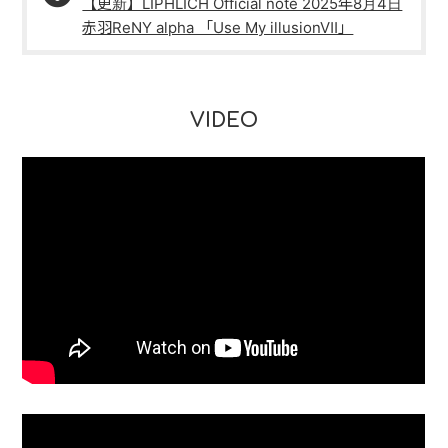
【更新】LIPHLICH Official note 2025年8月4日
PAST LIVE
赤羽ReNY alpha 「Use My illusionⅦ」
GOODS
CONTACT
VIDEO
MESSAGE