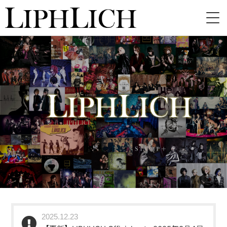
HOME
NEWS
LIVE
INSTORE
BAND
VIDEO
DISCOGRAPHY
BLOG
2025.12.23