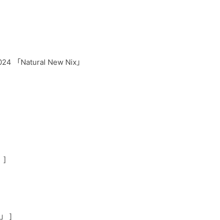
024 「Natural New Nix」
 ]
」 ]