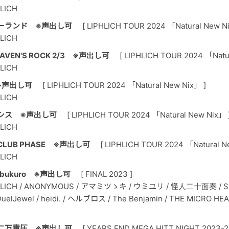
HLICH
ーランド ※声出し可
[ LIPHLICH TOUR 2024 「Natural New N
HLICH
VEN'S ROCK 2/3 ※声出し可
[ LIPHLICH TOUR 2024 「Natu
HLICH
※声出し可
[ LIPHLICH TOUR 2024 「Natural New Nix」 ]
HLICH
シス ※声出し可
[ LIPHLICH TOUR 2024 「Natural New Nix」 
HLICH
LUB PHASE ※声出し可
[ LIPHLICH TOUR 2024 「Natural N
HLICH
kebukuro ※声出し可
[ FINAL 2023 ]
IPHLICH / ANONYMOUS / アマミツゝキ / ウミユリ / 怪人二十面奏 / SP
uelJewel / heidi. / ヘルブロス / The Benjamin / THE MICRO HE
二万電圧 ※声出し可
[ YEARS END MEGA HITT NIGHT 2023-2