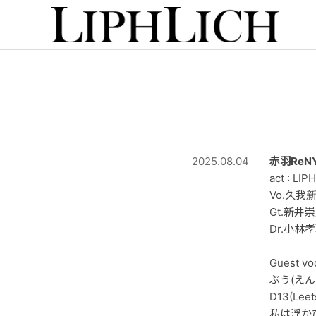
2025.08.04
赤羽ReNY
act : LIP
Vo.久我
Gt.新井
Dr.小林
Guest vo
ぶう(えん
D13(Leet
私は浮か