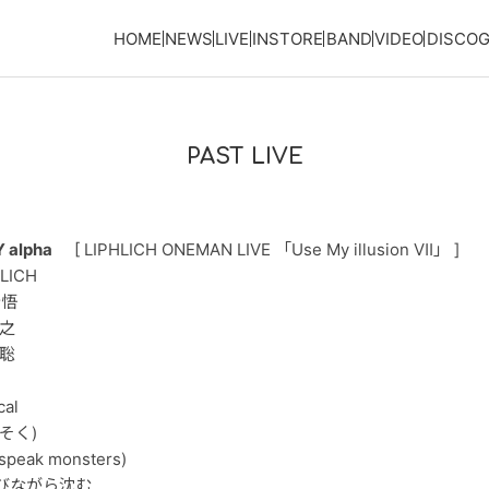
HOME
NEWS
LIVE
INSTORE
BAND
VIDEO
DISCO
PAST LIVE
 alpha
[ LIPHLICH ONEMAN LIVE 「Use My illusion Ⅶ」 ]
HLICH
新悟
崇之
孝聡
cal
そく)
speak monsters)
びながら沈む