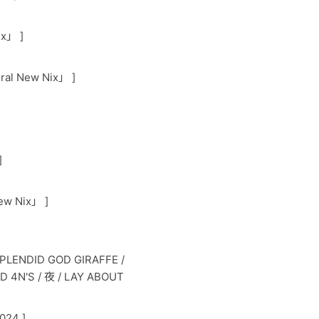
ix」 ]
ral New Nix」 ]
]
ew Nix」 ]
LENDID GOD GIRAFFE /
AD 4N'S / 夜 / LAY ABOUT
024 ]