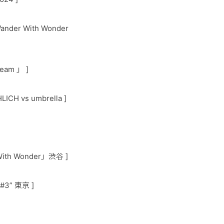
Wander With Wonder
ream 」 ]
H vs umbrella ]
r With Wonder」渋谷 ]
#3” 東京 ]