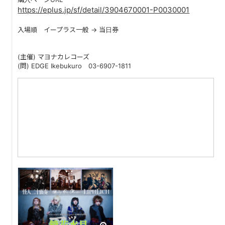
PAST LIVE
https://eplus.jp/sf/detail/3904670001-P0030001
GOODS
入場順 イープラス一般 → 当日券
CONTACT
(主催) マヨナカレコーズ
(問) EDGE Ikebukuro 03-6907-1811
MESSAGE