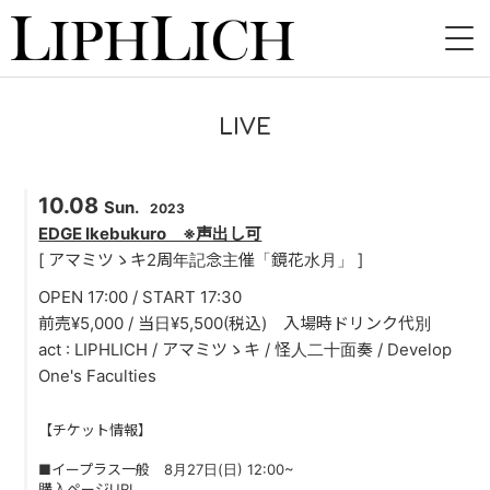
HOME
LIVE
NEWS
10.08
LIVE
Sun.
2023
EDGE Ikebukuro ※声出し可
INSTORE
[ アマミツゝキ2周年記念主催「鏡花水月」 ]
OPEN 17:00 / START 17:30
BAND
前売¥5,000 / 当日¥5,500(税込) 入場時ドリンク代別
act : LIPHLICH / アマミツゝキ / 怪人二十面奏 / Develop
VIDEO
One's Faculties
DISCOGRAPHY
【チケット情報】
BLOG
■イープラス一般 8月27日(日) 12:00~
購入ページURL