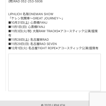
(問)RAD 052-253-5936
PAST LIVE
GOODS
LIPHLICH 名阪ONEMAN SHOW
「ケレン気関車～GREAT JOURNEY～」
■10月31日(土) 心斎橋FANJ
CONTACT
■11月1日(日) 心斎橋FANJ
■11月3日(火/祝) 大阪RAW TRACKS※アコースティック公演/座席
有
MESSAGE
■11月28日(土) 名古屋栄RAD
■11月29日(日) 名古屋RAD SEVEN
■12月1日(火) 名古屋TIGHT ROPE※アコースティック公演/座席有
© 2020 LIPHLICH