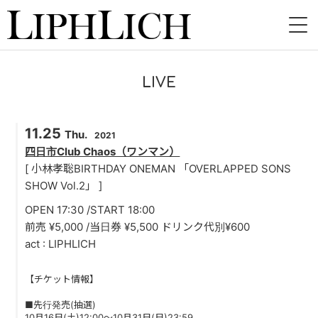
HOME
LIVE
NEWS
11.25
LIVE
Thu.
2021
四日市Club Chaos（ワンマン）
INSTORE
[ 小林孝聡BIRTHDAY ONEMAN 「OVERLAPPED SONS
SHOW Vol.2」 ]
BAND
OPEN 17:30 /START 18:00
前売 ¥5,000 /当日券 ¥5,500 ドリンク代別¥600
VIDEO
act : LIPHLICH
DISCOGRAPHY
【チケット情報】
BLOG
■先行発売(抽選)
10月16日(土)12:00〜10月31日(日)23:59