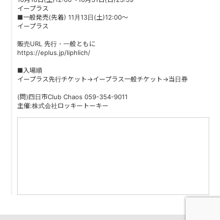
PAST LIVE
イープラス
■一般発売(先着) 11月13日(土)12:00〜
イープラス
GOODS
販売URL 先行・一般ともに
CONTACT
https://eplus.jp/liphlich/
■入場順
MESSAGE
イープラス先行チケット→イープラス一般チケット→当日券
(問)四日市Club Chaos 059-354-9011
主催:株式会社ロッキートーキー