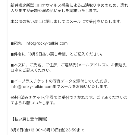
PAST LIVE
新井崇之新型コロナウィルス感染による出演取りやめのため、恐れ
入りますが表題公演の払い戻しを実施いたします。
GOODS
本公演の払い戻しに関しましてはメールにて受付をいたします。
CONTACT
◼︎宛先 info@rocky-talkie.com
MESSAGE
◼︎件名に「8月5日払い戻し希望」とご記入ください。
◼︎本文に、ご氏名、ご住所、ご連絡先(メールアドレス)、お振込先
口座をご記入ください。
◼︎イープラスチケットの写真データを添付していただき、
info@rocky-talkie.comまでメールをお願いいたします。
※使用済みチケット/半券では受付できかねます。ご了承くださいま
すようお願いいたします。
【払い戻し受付期間】
8月6日(金)12:00～8月13日(金)23:59まで