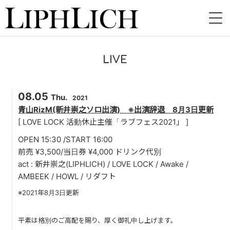
HOME
LIVE
NEWS
08.05
LIVE
Thu.
2021
青山RizM(新井崇之ソロ出演) ※出演辞退 8月3日更新
INSTORE
[ LOVE LOCK 活動休止主催「ラブフェス2021」 ]
OPEN 15:30 /START 16:00
BAND
前売 ¥3,500/当日券 ¥4,000 ドリンク代別
act : 新井崇之(LIPHLICH) / LOVE LOCK / Awake /
VIDEO
AMBEEK / HOWL / リダフト
DISCOGRAPHY
※2021年8月3日更新
BLOG
平素は格別のご高配を賜り、厚く御礼申し上げます。