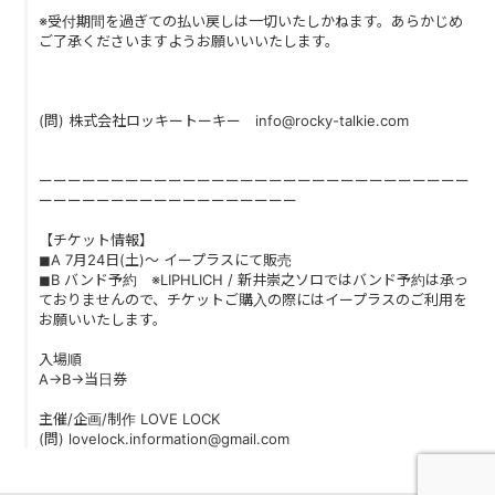
※受付期間を過ぎての払い戻しは一切いたしかねます。あらかじめ
ご了承くださいますようお願いいいたします。
(問) 株式会社ロッキートーキー info@rocky-talkie.com
ーーーーーーーーーーーーーーーーーーーーーーーーーーーーーー
ーーーーーーーーーーーーーーーーーー
【チケット情報】
◼︎A 7月24日(土)〜 イープラスにて販売
◼︎B バンド予約 ※LIPHLICH / 新井崇之ソロではバンド予約は承っ
ておりませんので、チケットご購入の際にはイープラスのご利用を
お願いいたします。
入場順
A→B→当日券
主催/企画/制作 LOVE LOCK
(問) lovelock.information@gmail.com