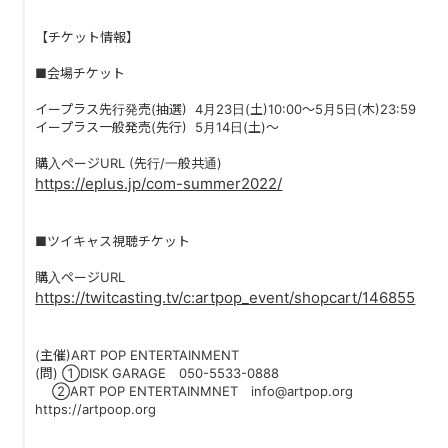
PAST LIVE
【チケット情報】
GOODS
■会場チケット
CONTACT
イープラス先行発売(抽選) 4月23日(土)10:00～5月5日(木)23:59
イープラス一般発売(先行) 5月14日(土)〜
MESSAGE
購入ページURL (先行/一般共通)
https://eplus.jp/com-summer2022/
■ツイキャス視聴チケット
購入ページURL
https://twitcasting.tv/c:artpop_event/shopcart/146855
(主催)ART POP ENTERTAINMENT
(問) ①DISK GARAGE 050-5533-0888
②ART POP ENTERTAINMNET info@artpop.org
https://artpoop.org