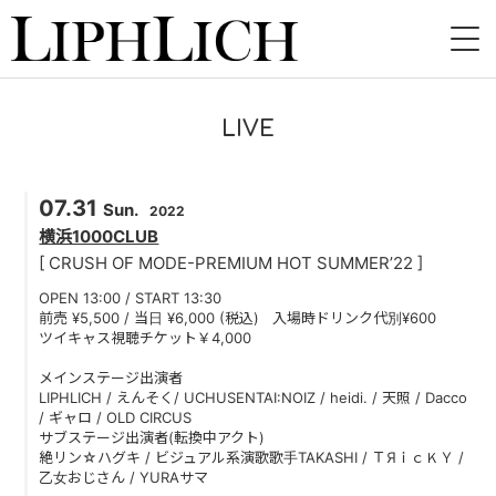
HOME
LIVE
NEWS
07.31
LIVE
Sun.
2022
横浜1000CLUB
INSTORE
[ CRUSH OF MODE-PREMIUM HOT SUMMER’22 ]
OPEN 13:00 / START 13:30
BAND
前売 ¥5,500 / 当日 ¥6,000 (税込) 入場時ドリンク代別¥600
ツイキャス視聴チケット￥4,000
VIDEO
メインステージ出演者
LIPHLICH / えんそく/ UCHUSENTAI:NOIZ / heidi. / 天照 / Dacco
DISCOGRAPHY
/ ギャロ / OLD CIRCUS
サブステージ出演者(転換中アクト)
絶リン☆ハグキ / ビジュアル系演歌歌手TAKASHI / ＴЯｉｃＫＹ /
BLOG
乙女おじさん / YURAサマ