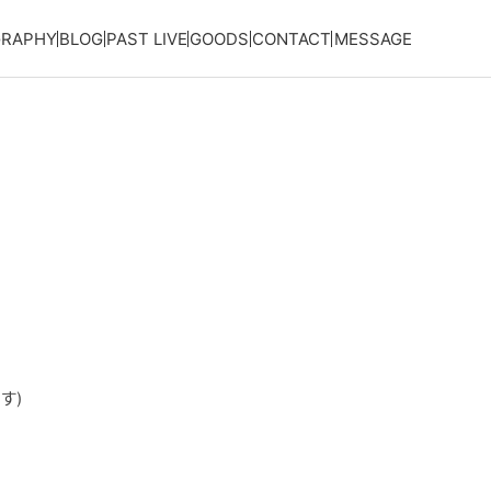
GRAPHY
BLOG
PAST LIVE
GOODS
CONTACT
MESSAGE
す)