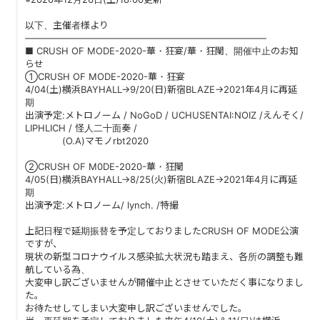
PAST LIVE
以下、主催者様より
――――――――――――――――――――――――――
GOODS
■ CRUSH OF MODE-2020-華・狂宴/華・狂闌、開催中止のお知
らせ
CONTACT
①CRUSH OF MODE-2020-華・狂宴
4/04(土)横浜BAYHALL→9/20(日)新宿BLAZE→2021年4月に再延
期
MESSAGE
出演予定:メトロノーム / NoGoD / UCHUSENTAI:NOIZ /えんそく/
LIPHLICH / 怪人二十面奏 /
(O.A)マモノrbt2020
②CRUSH OF M0DE-2020-華・狂闌
4/05(日)横浜BAYHALL→8/25(火)新宿BLAZE→2021年4月に再延
期
出演予定:メトロノーム/ lynch. /特撮
上記日程で延期振替を予定しておりましたCRUSH OF MODE公演
ですが、
現状の新型コロナウイルス感染拡大状況も踏まえ、各所の調整も難
航している為、
大変申し訳ございませんが開催中止とさせていただく事になりまし
た。
お待たせしてしまい大変申し訳ございませんでした。