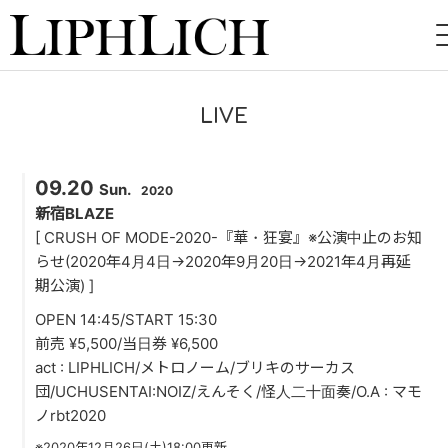
HOME
LIVE
NEWS
09.20
LIVE
Sun.
2020
新宿BLAZE
INSTORE
[ CRUSH OF MODE-2020-『華・狂宴』※公演中止のお知
らせ(2020年4月4日→2020年9月20日→2021年4月再延
BAND
期公演) ]
OPEN 14:45/START 15:30
VIDEO
前売 ¥5,500/当日券 ¥6,500
act : LIPHLICH/メトロノーム/ブリキのサーカス
DISCOGRAPHY
団/UCHUSENTAI:NOIZ/えんそく/怪人二十面奏/O.A : マモ
ノrbt2020
BLOG
※2020年12月26日(土)18:00更新