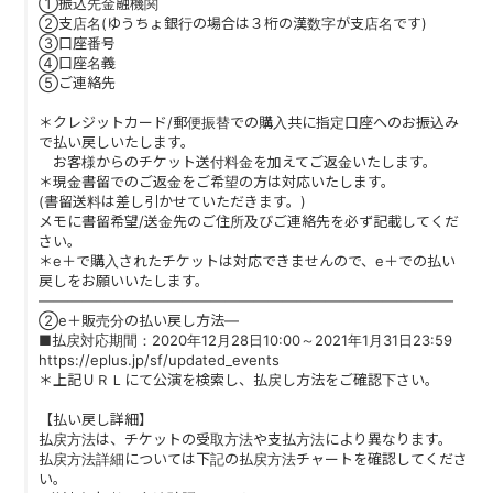
①振込先金融機関
②支店名(ゆうちょ銀行の場合は３桁の漢数字が支店名です)
③口座番号
④口座名義
⑤ご連絡先
＊クレジットカード/郵便振替での購入共に指定口座へのお振込み
で払い戻しいたします。
お客様からのチケット送付料金を加えてご返金いたします。
＊現金書留でのご返金をご希望の方は対応いたします。
(書留送料は差し引かせていただきます。)
メモに書留希望/送金先のご住所及びご連絡先を必ず記載してくだ
さい。
＊e＋で購入されたチケットは対応できませんので、e＋での払い
戻しをお願いいたします。
―――――――――――――――――――――――――――――
②e＋販売分の払い戻し方法―
■払戻対応期間：2020年12月28日10:00～2021年1月31日23:59
https://eplus.jp/sf/updated_events
＊上記ＵＲＬにて公演を検索し、払戻し方法をご確認下さい。
【払い戻し詳細】
払戻方法は、チケットの受取方法や支払方法により異なります。
払戻方法詳細については下記の払戻方法チャートを確認してくださ
い。