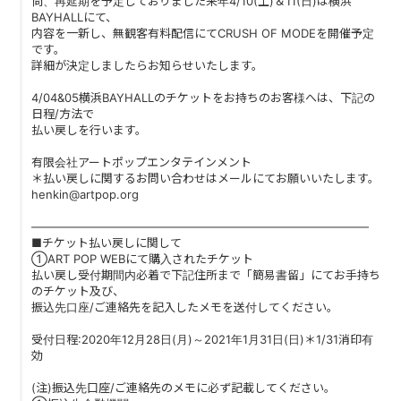
尚、再延期を予定しておりました来年4/10(土)＆11(日)は横浜
BAYHALLにて、
内容を一新し、無観客有料配信にてCRUSH OF MODEを開催予定
です。
詳細が決定しましたらお知らせいたします。
4/04&05横浜BAYHALLのチケットをお持ちのお客様へは、下記の
日程/方法で
払い戻しを行います。
有限会社アートポップエンタテインメント
＊払い戻しに関するお問い合わせはメールにてお願いいたします。
henkin@artpop.org
―――――――――――――――――――――――――――――
■チケット払い戻しに関して
①ART POP WEBにて購入されたチケット
払い戻し受付期間内必着で下記住所まで「簡易書留」にてお手持ち
のチケット及び、
振込先口座/ご連絡先を記入したメモを送付してください。
受付日程:2020年12月28日(月)～2021年1月31日(日)＊1/31消印有
効
(注)振込先口座/ご連絡先のメモに必ず記載してください。