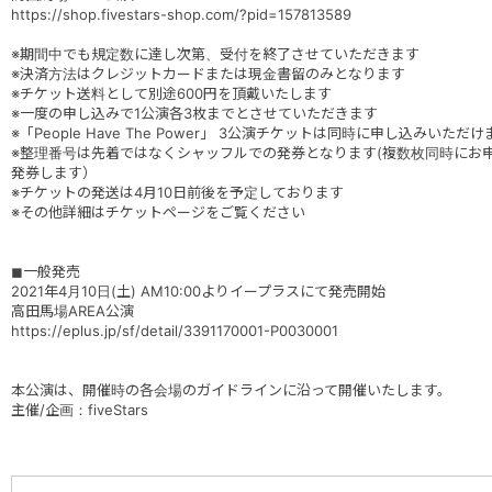
https://shop.fivestars-shop.com/?pid=157813589
※期間中でも規定数に達し次第、受付を終了させていただきます
※決済方法はクレジットカードまたは現金書留のみとなります
※チケット送料として別途600円を頂戴いたします
※一度の申し込みで1公演各3枚までとさせていただきます
※「People Have The Power」 3公演チケットは同時に申し込みいただけ
※整理番号は先着ではなくシャッフルでの発券となります(複数枚同時にお
発券します）
※チケットの発送は4月10日前後を予定しております
※その他詳細はチケットページをご覧ください
◼︎一般発売
2021年4月10日(土) AM10:00よりイープラスにて発売開始
高田馬場AREA公演
https://eplus.jp/sf/detail/3391170001-P0030001
本公演は、開催時の各会場のガイドラインに沿って開催いたします。
主催/企画：fiveStars