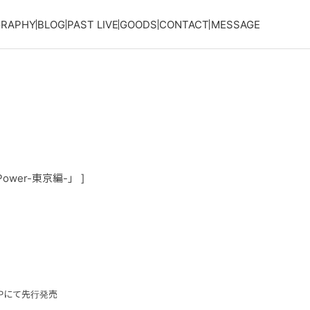
GRAPHY
BLOG
PAST LIVE
GOODS
CONTACT
MESSAGE
he Power-東京編-」 ]
SHOPにて先行発売