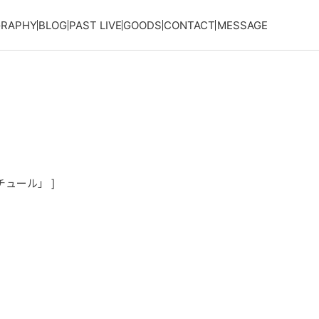
GRAPHY
BLOG
PAST LIVE
GOODS
CONTACT
MESSAGE
ンチュール」 ]