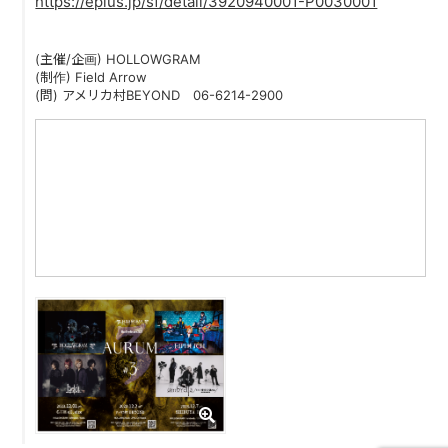
https://eplus.jp/sf/detail/3920940001-P0030001
PAST LIVE
GOODS
(主催/企画) HOLLOWGRAM
(制作) Field Arrow
(問) アメリカ村BEYOND 06-6214-2900
CONTACT
MESSAGE