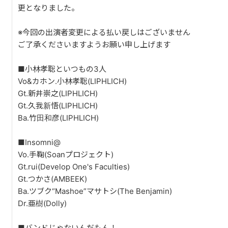
PAST LIVE
更となりました。
GOODS
※今回の出演者変更による払い戻しはございません
ご了承くださいますようお願い申し上げます
CONTACT
■小林孝聡といつもの3人
MESSAGE
Vo&カホン.小林孝聡(LIPHLICH)
Gt.新井崇之(LIPHLICH)
Gt.久我新悟(LIPHLICH)
Ba.竹田和彦(LIPHLICH)
■Insomni@
Vo.手鞠(Soanプロジェクト)
Gt.rui(Develop One's Faculties)
Gt.つかさ(AMBEEK)
Ba.ツブク“Mashoe”マサトシ(The Benjamin)
Dr.亜樹(Dolly)
■バンドじゃないんだもん！