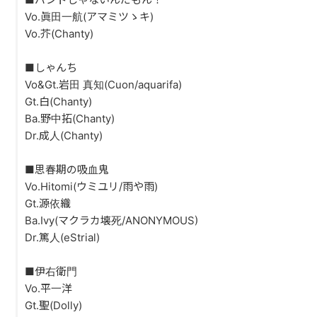
Vo.眞田一航(アマミツゝキ)
Vo.芥(Chanty)
■しゃんち
Vo&Gt.岩田 真知(Cuon/aquarifa)
Gt.白(Chanty)
Ba.野中拓(Chanty)
Dr.成人(Chanty)
■思春期の吸血鬼
Vo.Hitomi(ウミユリ/雨や雨)
Gt.源依織
Ba.Ivy(マクラカ壊死/ANONYMOUS)
Dr.篤人(eStrial)
■伊右衛門
Vo.平一洋
Gt.聖(Dolly)