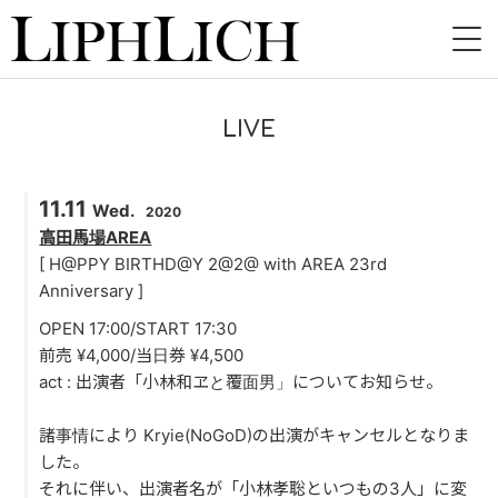
HOME
LIVE
NEWS
11.11
LIVE
Wed.
2020
高田馬場AREA
INSTORE
[ H@PPY BIRTHD@Y 2@2@ with AREA 23rd
Anniversary ]
BAND
OPEN 17:00/START 17:30
前売 ¥4,000/当日券 ¥4,500
VIDEO
act : 出演者「小林和ヱと覆面男」についてお知らせ。
DISCOGRAPHY
諸事情により Kryie(NoGoD)の出演がキャンセルとなりま
した。
BLOG
それに伴い、出演者名が「小林孝聡といつもの3人」に変