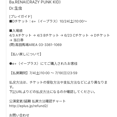
Ba.RENA(CRAZY PUNK KID)
Dr.生虫
[プレイガイド]
■Dチケット：e+（イープラス）10/24(土)10:00〜
■入場順
4/3 Aチケット → 4/3 Bチケット → 6/23 Cチケット → Dチケット
→ 当日券
(問)高田馬場AREA 03-3361-1069
【払い戻しについて】
●e+（イープラス）にてご購入されたお客様
【払戻期間】7/4(土)10:00 ～ 7/19(日)23:59
払戻方法は、チケットの受取方法や支払方法などにより異なりま
す。
下記URLよりどの払戻方法になるのか確認してください。
公演変更/延期 払戻方法確認チャート
http://eplus.jp/refund2/
お問い合わせ