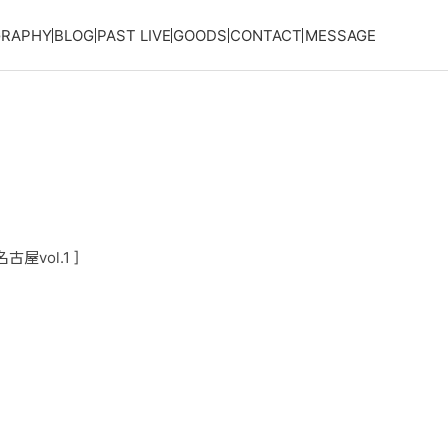
GRAPHY
BLOG
PAST LIVE
GOODS
CONTACT
MESSAGE
古屋vol.1 ]