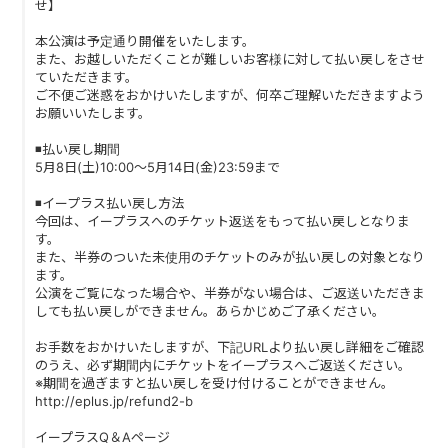
せ】
PAST LIVE
本公演は予定通り開催をいたします。
GOODS
また、お越しいただくことが難しいお客様に対して払い戻しをさせ
ていただきます。
ご不便ご迷惑をおかけいたしますが、何卒ご理解いただきますよう
CONTACT
お願いいたします。
◾️払い戻し期間
MESSAGE
5月8日(土)10:00～5月14日(金)23:59まで
◾️イープラス払い戻し方法
今回は、イープラスへのチケット返送をもって払い戻しとなりま
す。
また、半券のついた未使用のチケットのみが払い戻しの対象となり
ます。
公演をご覧になった場合や、半券がない場合は、ご返送いただきま
しても払い戻しができません。あらかじめご了承ください。
お手数をおかけいたしますが、下記URLより払い戻し詳細をご確認
のうえ、必ず期間内にチケットをイープラスへご返送ください。
※期間を過ぎますと払い戻しを受け付けることができません。
http://eplus.jp/refund2-b
イープラスQ＆Aページ