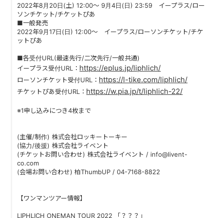
2022年8月20日(土) 12:00～ 9月4日(日) 23:59 イープラス/ロー
PAST LIVE
ソンチケット/チケットぴあ
■一般発売
GOODS
2022年9月17日(日) 12:00～ イープラス/ローソンチケット/チケ
ットぴあ
CONTACT
■各受付URL(最速先行/二次先行/一般共通)
https://eplus.jp/liphlich/
イープラス受付URL：
MESSAGE
https://l-tike.com/liphlich/
ローソンチケット受付URL：
https://w.pia.jp/t/liphlich-22/
チケットぴあ受付URL：
※1申し込みにつき4枚まで
(主催/制作) 株式会社ロッキートーキー
(協力/後援) 株式会社ライベント
(チケットお問い合わせ) 株式会社ライベント / info@livent-
co.com
(会場お問い合わせ) 柏ThumbUP / 04-7168-8822
【ワンマンツアー情報】
LIPHLICH ONEMAN TOUR 2022 「？？？」