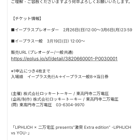
ご理解・ご容赦くださいますよう何卒よろしくお願いいたします。
PAST LIVE
GOODS
【チケット情報】
■イープラスプレオーダー 2月26日(日)12:00〜3月6日(月)23:59
CONTACT
■イープラス一般 3月19日(日) 12:00〜
MESSAGE
販売URL (プレオーダー/一般共通)
https://eplus.jp/sf/detail/3820660001-P0030001
※1申込につき4枚まで
入場順 イープラス先行A→イープラス一般B→当日券
(主催) 株式会社ロッキートーキー / 東高円寺二万電圧
(企画/制作) 株式会社ロッキートーキー / 東高円寺二万電圧
(問) 東高円寺二万電圧 03-6304-9970
「LIPHLICH × 二万電圧 presents”激突 Extra edition” -LIPHLICH
vs YOU-」