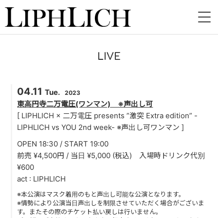
HOME
LIVE
NEWS
04.11
LIVE
Tue.
2023
東高円寺二万電圧(ワンマン) ※声出し可
INSTORE
[ LIPHLICH × 二万電圧 presents ”激突 Extra edition” -
LIPHLICH vs YOU 2nd week- ※声出し可ワンマン ]
BAND
OPEN 18:30 / START 19:00
前売 ¥4,500円 / 当日 ¥5,000 (税込) 入場時ドリンク代別
VIDEO
¥600
act : LIPHLICH
DISCOGRAPHY
※本公演はマスク着用のもと声出し可能な公演となります。
BLOG
※情勢により公演当日声出しを制限させていただく場合がございま
す。またその際のチケット払い戻しは行いません。