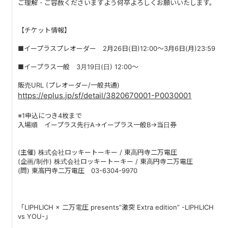
ご理解・ご容赦くださいますよう何卒よろしくお願いいたします。
PAST LIVE
GOODS
【チケット情報】
■イープラスプレオーダー 2月26日(日)12:00〜3月6日(月)23:59
CONTACT
■イープラス一般 3月19日(日) 12:00〜
MESSAGE
販売URL (プレオーダー/一般共通)
https://eplus.jp/sf/detail/3820670001-P0030001
※1申込につき4枚まで
入場順 イープラス先行A→イープラス一般B→当日券
(主催) 株式会社ロッキートーキー / 東高円寺二万電圧
(企画/制作) 株式会社ロッキートーキー / 東高円寺二万電圧
(問) 東高円寺二万電圧 03-6304-9970
「LIPHLICH × 二万電圧 presents”激突 Extra edition” -LIPHLICH
vs YOU-」