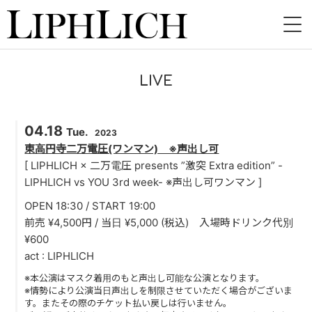
HOME
LIVE
NEWS
04.18
LIVE
Tue.
2023
東高円寺二万電圧(ワンマン) ※声出し可
INSTORE
[ LIPHLICH × 二万電圧 presents ”激突 Extra edition” -
LIPHLICH vs YOU 3rd week- ※声出し可ワンマン ]
BAND
OPEN 18:30 / START 19:00
前売 ¥4,500円 / 当日 ¥5,000 (税込) 入場時ドリンク代別
VIDEO
¥600
act : LIPHLICH
DISCOGRAPHY
※本公演はマスク着用のもと声出し可能な公演となります。
BLOG
※情勢により公演当日声出しを制限させていただく場合がございま
す。またその際のチケット払い戻しは行いません。