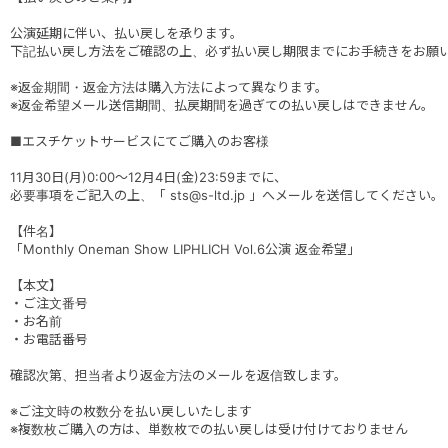
公演延期に伴い、払い戻しを承ります。
下記払い戻し方法をご確認の上、必ず払い戻し期限までにお手続きをお願
※返金期間・返金方法は購入方法によって異なります。
※返金希望メール送信期間、払戻期間を過ぎての払い戻しはできません。
■エスチケットサービスにてご購入のお客様
11月30日(月)0:00～12月4日(金)23:59までに、
必要事項をご記入の上、「 sts@s-ltd.jp 」へメールを送信してください。
【件名】
「Monthly Oneman Show LIPHLICH Vol.6公演 返金希望」
【本文】
・ご注文番号
・お名前
・お電話番号
確認次第、担当者より返金方法のメールを返信致します。
※ご注文時の枚数分を払い戻しいたします
※複数枚ご購入の方は、単数枚での払い戻しは受け付けておりません