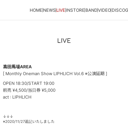
HOME
NEWS
LIVE
INSTORE
BAND
VIDEO
DISCO
LIVE
高田馬場AREA
[ Monthly Oneman Show LIPHLICH Vol.6 ※公演延期 ]
OPEN 18:30/START 19:00
前売 ¥4,500/当日券 ¥5,000
act : LIPHLICH
↓↓↓
※2020/11/27追記いたしました