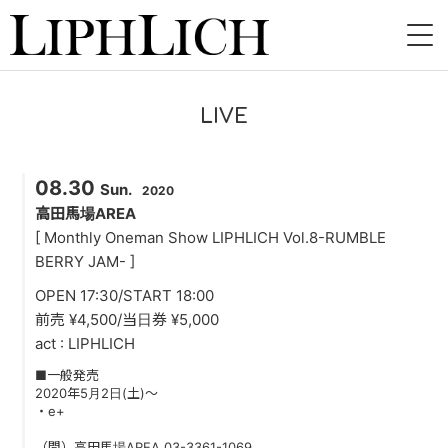
HOME
LIVE
NEWS
08.30
LIVE
Sun.
2020
高田馬場AREA
INSTORE
[ Monthly Oneman Show LIPHLICH Vol.8-RUMBLE
BERRY JAM- ]
BAND
OPEN 17:30/START 18:00
前売 ¥4,500/当日券 ¥5,000
VIDEO
act : LIPHLICH
DISCOGRAPHY
■一般発売
2020年5月2日(土)～
・e+
BLOG
（問）高田馬場AREA 03-3361-1069