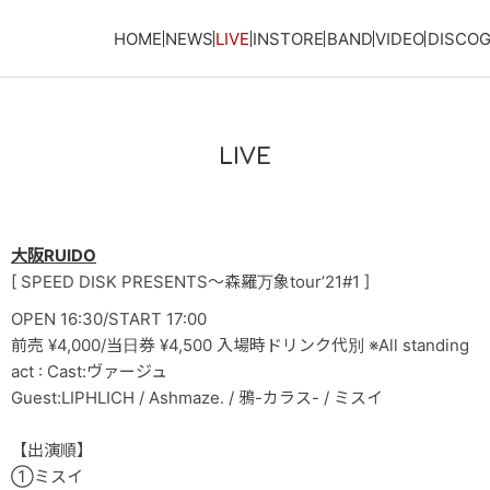
HOME
NEWS
LIVE
INSTORE
BAND
VIDEO
DISCO
LIVE
大阪RUIDO
[ SPEED DISK PRESENTS～森羅万象tour’21#1 ]
OPEN 16:30/START 17:00
前売 ¥4,000/当日券 ¥4,500 入場時ドリンク代別 ※All standing
act : Cast:ヴァージュ
Guest:LIPHLICH / Ashmaze. / 鴉-カラス- / ミスイ
【出演順】
①ミスイ