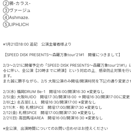
②鴉-カラス-
③ヴァージュ
④Ashmaze.
⑤LIPHLICH
※1月21日18:00 追記 公演主催者様より
【SPEED DISK PRESENTS～森羅万象tour'21#1 開催につきまして】
2/3～2/21に開催予定の「SPEED DISK PRESENTS～森羅万象tour'2
令に伴い、全公演【20時までに終演】という対応の上、感染防止対策を行
ます。
また誠に勝手ながら、2/5 大阪公演のみ開場/開演時間を下記の通り変更
2/3(水) 福岡DRUM Be-1 開場16:00/開演16:30 ※変更なし
2/5(金) 大阪RUIDO 開場17:30/開演18:00 → 開場16:30/開演17:00に変更
2/6(土) 名古屋E.L.L 開場16:30/開演17:00 ※変更なし
2/11(木・祝) 札幌SPiCE 開場17:00/開演17:30 ※変更なし
2/12(金) 札幌SPiCE 開場17:00/開演17:30 ※変更なし
2/21(日) 高田馬場AREA 開場16:00/開演16:30 ※変更なし
※全公演、出演時間についてのお問い合わせはお控えください