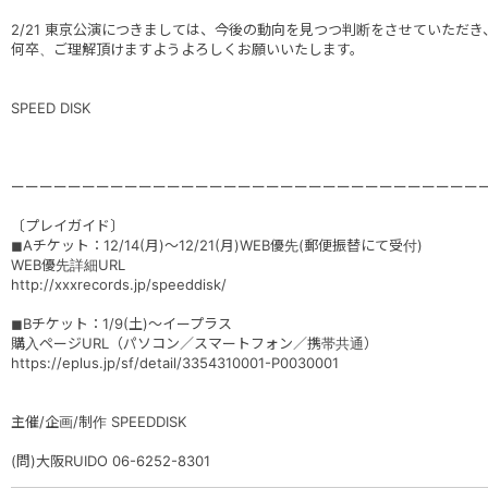
2/21 東京公演につきましては、今後の動向を見つつ判断をさせていただ
何卒、ご理解頂けますようよろしくお願いいたします。
SPEED DISK
ーーーーーーーーーーーーーーーーーーーーーーーーーーーーーーーーー
〔プレイガイド〕
◼︎Aチケット：12/14(月)～12/21(月)WEB優先(郵便振替にて受付)
WEB優先詳細URL
http://xxxrecords.jp/speeddisk/
◼︎Bチケット：1/9(土)～イープラス
購入ページURL（パソコン／スマートフォン／携帯共通）
https://eplus.jp/sf/detail/3354310001-P0030001
主催/企画/制作 SPEEDDISK
(問)大阪RUIDO 06-6252-8301