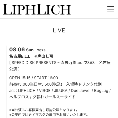
HOME
LIVE
NEWS
08.06
LIVE
Sun.
2023
名古屋E.L.L ※声出し可
INSTORE
[ SPEED DISK PRESENTS～森羅万象tour’23#3 名古屋
公演 ]
BAND
OPEN 15:15 / START 16:00
前売¥5,000当日/¥5,500(税込) 入場時ドリンク代別
VIDEO
act : LIPHLICH / VIRGE / JILUKA / DuelJewel / BugLug /
ヘルブロス / 夕暮れガールスーサイド
DISCOGRAPHY
BLOG
※当公演はお客様声出し可能公演となります。
※会場内では必ずマスクの着用をお願いいたします。