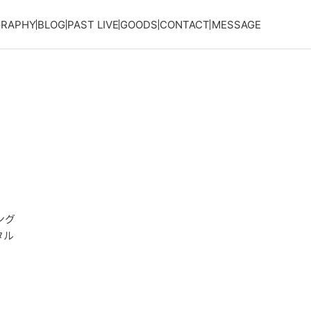
GRAPHY
BLOG
PAST LIVE
GOODS
CONTACT
MESSAGE
ィング
ホタル