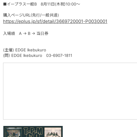
■イープラス一般B 8月11日(木祝)10:00〜
購入ページURL(先行/一般共通)
https://eplus.jp/sf/detail/3669720001-P0030001
入場順 A → B → 当日券
(主催) EDGE Ikebukuro
(問) EDGE Ikebukuro 03-6907-1811