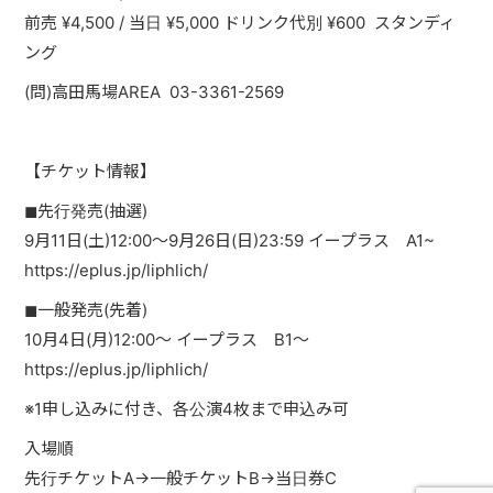
PAST LIVE
前売 ¥4,500 / 当日 ¥5,000 ドリンク代別 ¥600 スタンディ
ング
GOODS
(問)高田馬場AREA 03-3361-2569
CONTACT
MESSAGE
【チケット情報】
◼︎先行発売(抽選)
9月11日(土)12:00〜9月26日(日)23:59 イープラス A1~
https://eplus.jp/liphlich/
◼︎一般発売(先着)
10月4日(月)12:00〜 イープラス B1〜
https://eplus.jp/liphlich/
※1申し込みに付き、各公演4枚まで申込み可
入場順
先行チケットA→一般チケットB→当日券C