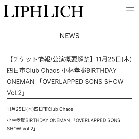
HOME
NEWS
NEWS
LIVE
【チケット情報/公演概要解禁】11月25日(木)
四日市Club Chaos 小林孝聡BIRTHDAY
INSTORE
ONEMAN 「OVERLAPPED SONS SHOW
BAND
Vol.2」
VIDEO
11
月
25
日
(
木
)
四日市
Club Chaos
DISCOGRAPHY
小林孝聡
BIRTHDAY ONEMAN
「
OVERLAPPED SONS
SHOW Vol.2
」
BLOG