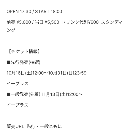
PAST LIVE
OPEN 17:30 / START 18:00
GOODS
前売
¥5,000 /
当日
¥5,500
ドリンク代別
¥600
スタンディ
ング
CONTACT
MESSAGE
【チケット情報】
■
先行発売
(
抽選
)
10
月
16
日
(
土
)12:00
〜
10
月
31
日
(
日
)23:59
イープラス
■
一般発売
(
先着
) 11
月
13
日
(
土
)12:00
〜
イープラス
販売
URL
先行・一般ともに