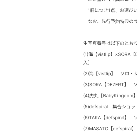
1冊につき1点、お選び
なお、先行予約特
典の
生写真番号は以下のとお
(1)海【vistlip】×
入）
(2)海【vistlip】
(3)SORA【DEZER
(4)虎丸【BabyKin
(5)defspiral 集合ショ
(6)TAKA【defspira
(7)MASATO【defspi