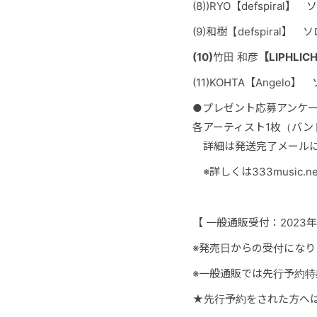
(8))RYO【defspira
(9)
和樹
【defspiral】
ソロ
(10)
竹田 和彦
【LIPHL
(11)KOHTA【Ang
●プレゼント応募アンケー
各アーティスト
1枚（バ
詳細は発送完了メールに
※詳しくは333music.ne
【 一般通販受付：2023年
※発売日からの受付になり
※一般通販では先行予約
★先行予約をされた方へは