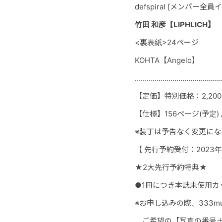
defspiral
[メンバー全員イ
竹田 和彦【LIPHLICH】
<裏表紙>24ページ
KOHTA
【Angelo】
……………………
………………
【定価】特別価格：2,20
【仕様】156ページ(予定) /
※装丁は予告なく変更にな
【 先行予約受付：2023年2月
★2大先行予約特典★
●1冊につき本誌未使用カッ
※お申し込みの際、333m
ご希望の【写真の番号＋