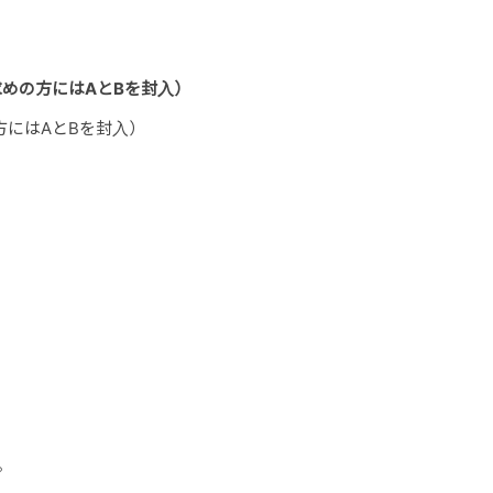
お求めの方にはAとBを封入）
の方にはAとBを封入）
。