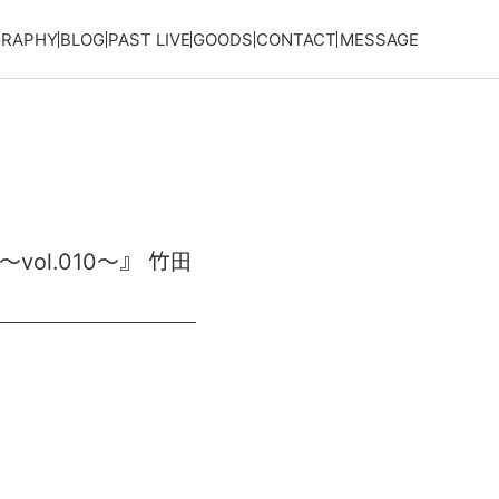
GRAPHY
BLOG
PAST LIVE
GOODS
CONTACT
MESSAGE
～vol.010～』 竹田