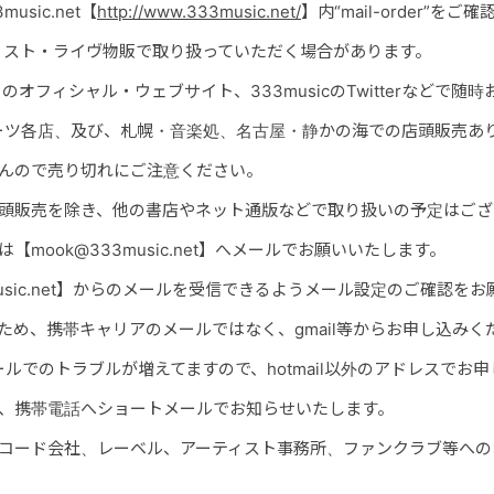
sic.net【
http://www.333music.net/
】内“mail-order”を
ィスト・ライヴ物販で取り扱っていただく場合があります。
オフィシャル・ウェブサイト、333musicのTwitterなどで随
ーツ各店、及び、札幌・音楽処、
名古屋
・静かの海での店頭販売あ
せんので売り切れにご注意ください。
店頭販売を除き、他の書店やネット通版などで取り扱いの予定はござ
【mook@333music.net】へメールでお願いいたします。
music.net】からのメールを受信できるようメール設定のご確認を
ため、携帯キャリアのメールではなく、gmail等からお申し込みく
snメールでのトラブルが増えてますので、hotmail以外のアドレスで
は、携帯電話へショートメールでお知らせいたします。
レコード会社、レーベル、アーティスト事務所、ファンクラブ等への