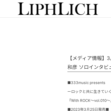
【メディア情報】3月25日
和彦 ソロインタビ
■333music presents
ーロックと共に生きてい
『
With ROCK
～
vol.010
～
■2023年
3月25日発売
■