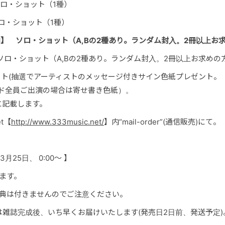
l】 ソロ・ショット（1種）
・ショット（1種）
ICH】 ソロ・ショット（A,Bの2種あり。ランダム封入。2冊以上
elo】 ソロ・ショット（A,Bの2種あり。ランダム封入。2冊以上お求め
ト(抽選でアーティストのメッセージ付きサイン色紙プレゼント。
ンド全員ご出演の場合は寄せ書き色紙）。
記載します。
t【
http://www.333music.net/
】内“mail-order”(通信販売)にて。
3月25日
、 0:00～ 】
ます。
特典は付きませんのでご注意ください。
雑誌完成後、いち早くお届けいたします(発売日2日前、発送予定)