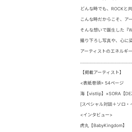
どんな時でも、ROCKと
こんな時だからこそ、ア
そんな想いで誕生した『Wit
撮り下ろし写真や、心に
アーティストのエネルギー
……………………………………
【掲載アーティスト】
<表紙巻頭> 54ページ
海【vistlip】×SORA【D
[スペシャル対談＋ソロ・
<インタビュー>
虎丸【BabyKingdom】