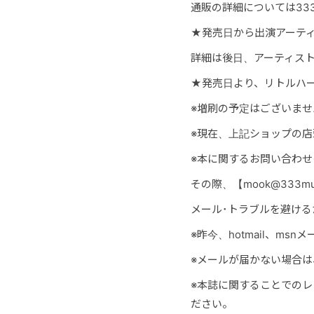
通販の詳細については333mu
★発売日から出演アーテ
詳細は後日、アーティストの
★発売日より、リトルハ
※増刷の予定はございま
※現在、上記ショップの
※本に関するお問い合わせは
その際、【mook@333
メール･トラブルを避ける
※昨今、hotmail、m
※メールが届かない場合
※本誌に関することでの
ださい。