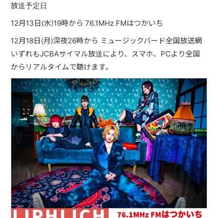
放送予定日
PAST LIVE
12月13日(水)19時から 76.1MHz FMはつかいち
GOODS
12月18日(月)深夜26時から ミュージックバード全国放送網
CONTACT
いずれもJCBAサイマル放送により、スマホ、PCより全国
からリアルタイムで聴けます。
MESSAGE