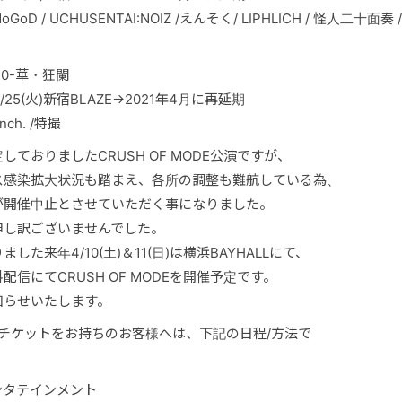
D / UCHUSENTAI:NOIZ /えんそく/ LIPHLICH / 怪人二十面奏 /
020-華・狂闌
→8/25(火)新宿BLAZE→2021年4月に再延期
ch. /特撮
ておりましたCRUSH OF MODE公演ですが、
ス感染拡大状況も踏まえ、各所の調整も難航している為、
が開催中止とさせていただく事になりました。
申し訳ございませんでした。
た来年4/10(土)＆11(日)は横浜BAYHALLにて、
信にてCRUSH OF MODEを開催予定です。
知らせいたします。
ALLのチケットをお持ちのお客様へは、下記の日程/方法で
ンタテインメント