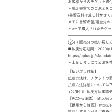
お客様からのチケット送
＊現金書留でのご返金を
(書留送料は差し引かせて
メモに書留希望/送金先
＊e＋で購入されたチケッ
―――――――――――
②e＋販売分の払い戻し
■払戻対応期間：2020年12月
https://eplus.jp/sf/upda
＊上記ＵＲＬにて公演を
【払い戻し詳細】
払戻方法は、チケットの
払戻方法詳細については
<公演中止 払戻方法確認
【PCから確認】 http://eplus
【携帯から確認】 http://eplu
質問に答えながらご自身