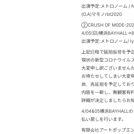
出演予定:メトロノーム / NoGo
(O.A)マモノrbt2020
②CRUSH OF M0DE-2
4/05(日)横浜BAYHALL
出演予定:メトロノーム/ lyn
上記日程で延期振替を予定し
現状の新型コロナウイル
大変申し訳ございません
お待たせしてしまい大変
尚、再延期を予定しておりまし
内容を一新し、無観客有料配
詳細が決定しましたらお
4/04&05横浜BAYH
払い戻しを行います。
有限会社アートポップエ