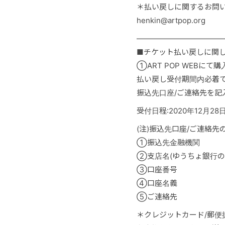
＊払い戻しに関するお問
henkin@artpop.org
―――――――――――
■チケット払い戻しに関
①ART POP WEBにて
払い戻し受付期間内必着
振込先口座/ご連絡先を記
受付日程:2020年12月28日
(注)振込先口座/ご連絡
①振込先金融機関
②支店名(ゆうちょ銀行の
③口座番号
④口座名義
⑤ご連絡先
＊クレジットカード/郵