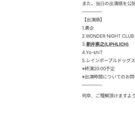
また、当日の出演順を公
————-
【出演順】
1.勇企
2.WONDER NIGHT CLUB
3.
新井崇之(LIPHLICH)
4.Yo-shiT
5.レインボーブルドッグ
※終演20:00予定
※出演時間についてのお
————-
何卒、ご理解頂けますよ