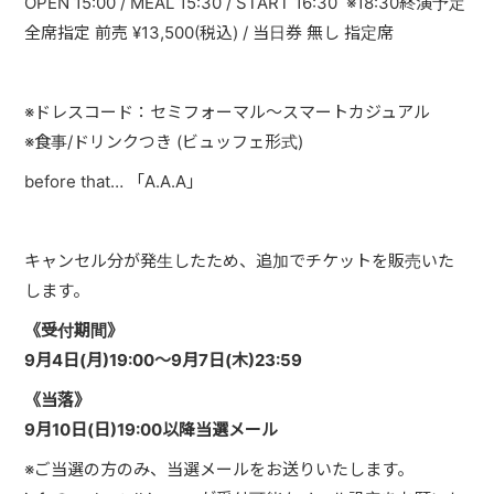
OPEN 15:00 / MEAL 15:30 / START 16:30
※18:30
終演予定
PAST LIVE
全席指定
前売
¥13,500(
税込
) /
当日券
無し
指定席
GOODS
※
ドレスコード：セミフォーマル～スマートカジュアル
CONTACT
※
食事
/
ドリンクつき
(
ビュッフェ形式
)
MESSAGE
before that…
「
A.A.A
」
キャンセル分が発生したため、追加でチケットを販売いた
します。
《受付期間》
9月4日(月)19:00～9月7日(木)23:59
《当落》
9月10日(日)19:00以降当選メール
※
ご当選の方のみ、当選メールをお送りいたします。