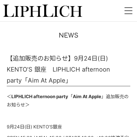
HOME
NEWS
NEWS
LIVE
【追加販売のお知らせ】9月24日(日)
KENTO’S 銀座 LIPHLICH afternoon
INSTORE
party「Aim At Apple」
BAND
＜
LIPHLICH afternoon party
「
Aim At Apple
」追加販売の
VIDEO
お知らせ＞
DISCOGRAPHY
9
月
24
日
(
日
) KENTO’S
銀座
BLOG