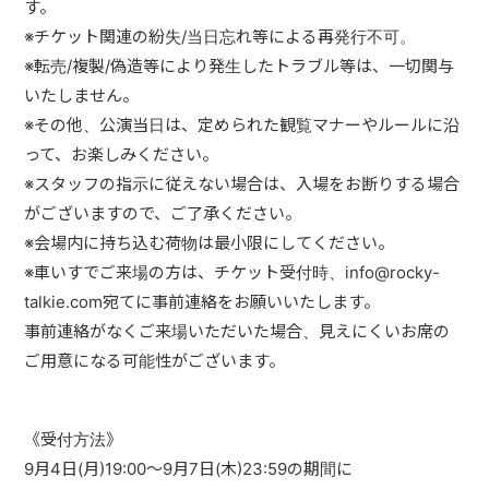
す。
※
チケット関連の紛失
/
当日忘れ等による再発行不可。
※
転売
/
複製
/
偽造等により発生したトラブル等は、一切関与
いたしません。
※
その他、公演当日は、定められた観覧マナーやルールに沿
って、お楽しみください。
※
スタッフの指示に従えない場合は、入場をお断りする場合
がございますので、ご了承ください。
※
会場内に持ち込む荷物は最小限にしてください。
※
車いすでご来場の方は、チケット受付時、info@rocky-
talkie.com
宛てに事前連絡をお願いいたします。
事前連絡がなくご来場いただいた場合、見えにくいお席の
ご用意になる可能性がございます。
《受付方法》
9
月
4
日
(
月
)19:00
～
9
月
7
日
(
木
)23:59
の期間に