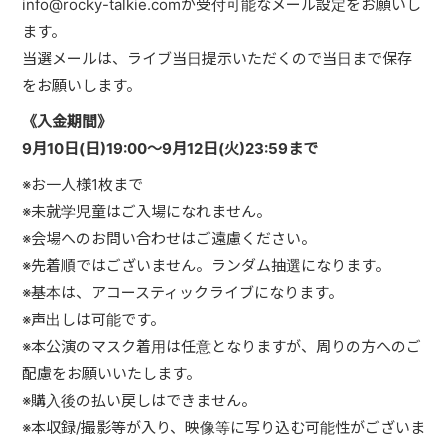
info@rocky-talkie.com
が受付可能なメール設定をお願いし
ます。
当選メールは、ライブ当日提示いただくので当日まで保存
をお願いします。
《入金期間》
9月10日(日)19:00～9月12日(火)23:59まで
※
お一人様
1
枚まで
※
未就学児童はご入場になれません。
※
会場へのお問い合わせはご遠慮ください。
※
先着順ではございません。ランダム抽選になります。
※
基本は、アコースティックライブになります。
※
声出しは可能です。
※
本公演のマスク着用は任意となりますが、周りの方へのご
配慮をお願いいたします。
※
購入後の払い戻しはできません。
※
本収録
/
撮影等が入り、映像等に写り込む可能性がございま