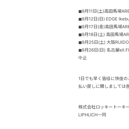
◼︎9月11日(土)高田馬場ARE
◼︎9月12日(日) EDGE
◼︎9月17日(金)高田馬場ARE
◼︎9月18日(土) 高田馬場AR
◼︎9月25日(土) 大阪RUID
◼︎9月26日(日) 名古屋ell.
中止
1日でも早く皆様に快復
払い戻しに関しましては
株式会社ロッキートーキ
LIPHLICH一同