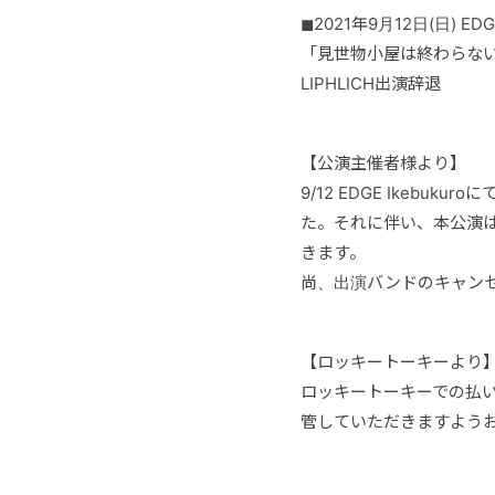
◼︎2021年9月12日(日) EDGE
「見世物小屋は終わらな
LIPHLICH出演辞退
【公演主催者様より】
9/12 EDGE Ikeb
た。それに伴い、本公演はDeve
きます。
尚、出演バンドのキャン
【ロッキートーキーより
ロッキートーキーでの払
管していただきますよう