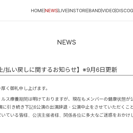
HOME
NEWS
LIVE
INSTORE
BAND
VIDEO
DISCO
NEWS
止/払い戻しに関するお知らせ】※9月6日更新
り厚く御礼申し上げます。
ィルス療養期間は明けておりますが、現在もメンバーの健康状態が
演に引き続き下記6公演の出演辞退・公演中止をさせていただくこ
だいている皆様、公演主催者様、関係各位に多大なご迷惑をおかけ