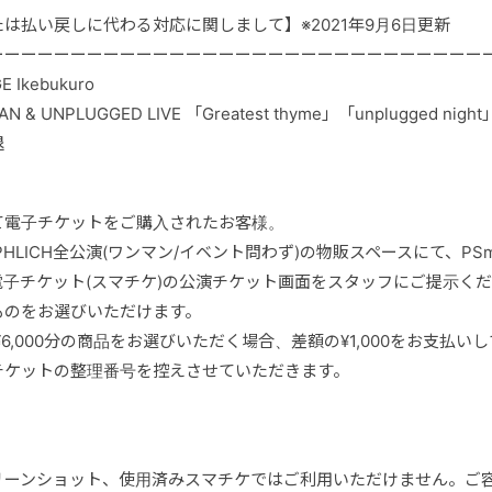
は払い戻しに代わる対応に関しまして】※2021年9月6日更新
ーーーーーーーーーーーーーーーーーーーーーーーーーーーーーー
 Ikebukuro
EMAN & UNPLUGGED LIVE 「Greatest thyme」「unplugged night
退
て電子チケットをご購入されたお客様。
LIPHLICH全公演(ワンマン/イベント問わず)の物販スペースにて、PS
子チケット(スマチケ)の公演チケット画面をスタッフにご提示く
ものをお選びいただけます。
枚で¥6,000分の商品をお選びいただく場合、差額の¥1,000をお支
チケットの整理番号を控えさせていただきます。
リーンショット、使用済みスマチケではご利用いただけません。ご