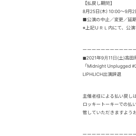
【払戻し期間】
8月25日(木) 10:00～9月2
■公演の中止／変更／延期 https
※上記ＵＲＬ内にて、公
ーーーーーーーーーーー
◼︎2021年9月11日(土)高田
「Midnight Unplugged 
LIPHLICH出演辞退
主催者様による払い戻し
ロッキートーキーでの払
管していただきますよう
ーーーーーーーーーーー