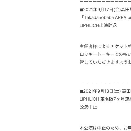
ーーーーーーーーーーー
◼︎2021年9月17日(金)高
「Takadanobaba AREA
LIPHLICH出演辞退
主催者様によるチケット
ロッキートーキーでの払
管していただきますよう
ーーーーーーーーーーー
◼︎2021年9月18日(土) 
LIPHLICH 東名阪7ヶ月連続 
公演中止
本公演は中止のため、お申