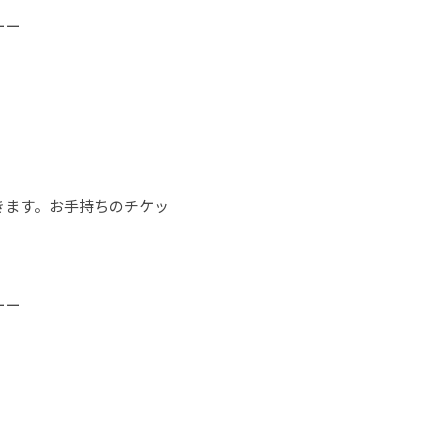
ーー
きます。お手持ちのチケッ
ーー