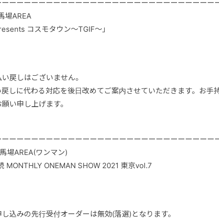
ーーーーーーーーーーーーーーーーーーーーーーーーーーーーーー
田馬場AREA
 presents コスモタウン～TGIF～」
払い戻しはございません。
い戻しに代わる対応を後日改めてご案内させていただきます。お手
お願い申し上げます。
ーーーーーーーーーーーーーーーーーーーーーーーーーーーーーー
高田馬場AREA(ワンマン)
MONTHLY ONEMAN SHOW 2021 東京vol.7
し込みの先行受付オーダーは無効(落選)となります。