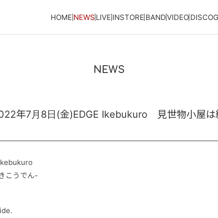
HOME
NEWS
LIVE
INSTORE
BAND
VIDEO
DISCO
NEWS
2年7月8日(金)EDGE Ikebukuro 見世物小
kebukuro
きこうでん-
ide.