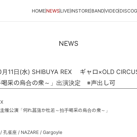
HOME
NEWS
LIVE
INSTORE
BAND
VIDEO
DISCO
NEWS
11日(水) SHIBUYA REX ギャロ×OLD CI
手喝采の烏合の衆～」出演決定 ※声出し可
EX
S連動主催公演「何れ菖蒲か杜若～拍手喝采の烏合の衆～」
/ 孔雀座 / NAZARE / Gargoyle