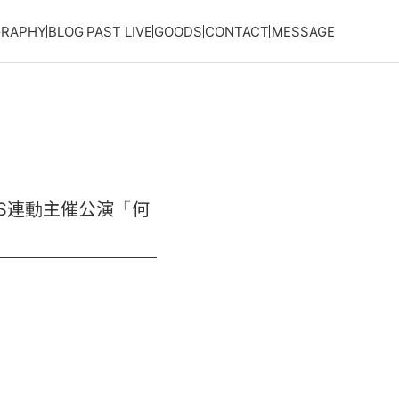
GRAPHY
BLOG
PAST LIVE
GOODS
CONTACT
MESSAGE
RCUS連動主催公演「何