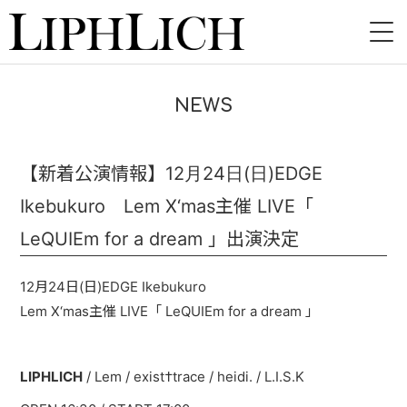
HOME
NEWS
NEWS
LIVE
【新着公演情報】12月24日(日)EDGE
Ikebukuro Lem X‘mas主催 LIVE「
INSTORE
LeQUIEm for a dream 」出演決定
BAND
12月24日(日)EDGE Ikebukuro
VIDEO
Lem X‘mas主催 LIVE「 LeQUIEm for a dream 」
DISCOGRAPHY
LIPHLICH
/ Lem / exist†trace / heidi. / L.I.S.K
BLOG