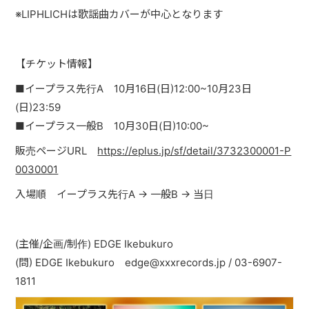
PAST LIVE
※LIPHLICHは歌謡曲カバーが中心となります
GOODS
【チケット情報】
CONTACT
■イープラス先行A 10月16日(日)12:00~10月23日
MESSAGE
(日)23:59
■イープラス一般B 10月30日(日)10:00~
販売ページURL
https://eplus.jp/sf/detail/3732300001-P
0030001
入場順 イープラス先行A → 一般B → 当日
(主催/企画/制作) EDGE Ikebukuro
(問) EDGE Ikebukuro edge@xxxrecords.jp / 03-6907-
1811