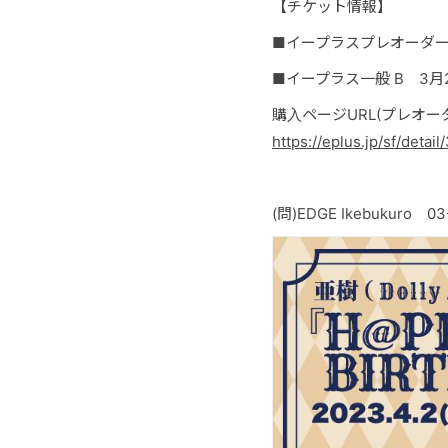
【チケット情報】
■イープラスプレオーダー A 3
■イープラス一般 B 3月25
購入ページURL(プレオー
https://eplus.jp/sf/det
(問)EDGE Ikebukuro 03