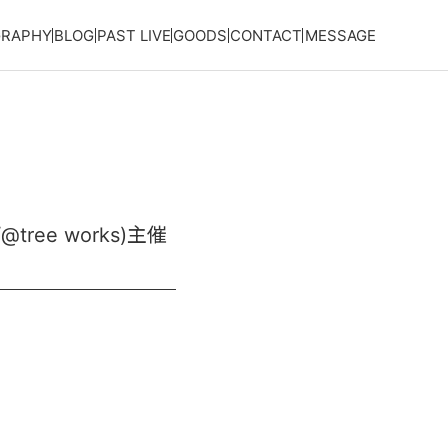
GRAPHY
BLOG
PAST LIVE
GOODS
CONTACT
MESSAGE
tree works)主催