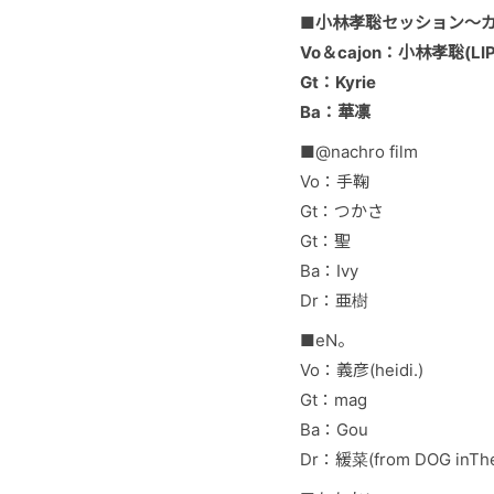
■小林孝聡セッション〜カ
Vo＆cajon：小林孝聡(LIP
Gt：Kyrie
Ba：華凛
■@nachro film
Vo：手鞠
Gt：つかさ
Gt：聖
Ba：Ivy
Dr：亜樹
■eN。
Vo：義彦(heidi.)
Gt：mag
Ba：Gou
Dr：緩菜(from DOG inTh