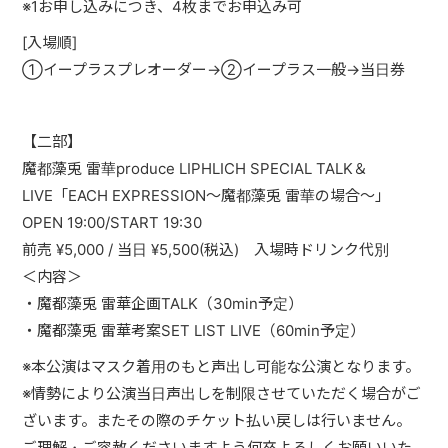
※1お申し込みにつき、4枚までお申込み可
[入場順]
①イープラスプレオーダー→②イープラス一般→当日券
【二部】
魔都藻兎 雷華produce LIPHLICH SPECIAL TALK＆
LIVE「EACH EXPRESSION～魔都藻兎 雷華の場合～」
OPEN 19:00/START 19:30
前売 ¥5,000 / 当日 ¥5,500(税込) 入場時ドリンク代別
＜内容＞
・魔都藻兎 雷華企画TALK（30min予定）
・魔都藻兎 雷華考案SET LIST LIVE（60min予定）
※本公演はマスク着用のもと声出し可能な公演となります。
※情勢により公演当日声出しを制限させていただく場合がご
ざいます。またその際のチケット払い戻しは行いません。
ご理解・ご容赦くださいますよう何卒よろしくお願いいた