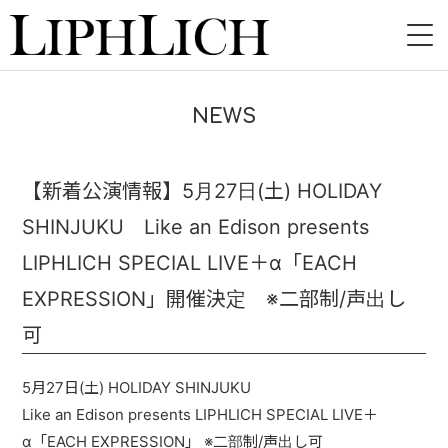
HOME
NEWS
NEWS
LIVE
【新着公演情報】5月27日(土) HOLIDAY
SHINJUKU Like an Edison presents
INSTORE
LIPHLICH SPECIAL LIVE＋α「EACH
BAND
EXPRESSION」開催決定 ※二部制/声出し
VIDEO
可
DISCOGRAPHY
5月27日(土) HOLIDAY SHINJUKU
Like an Edison presents LIPHLICH SPECIAL LIVE＋
BLOG
α「EACH EXPRESSION」 ※二部制/声出し可