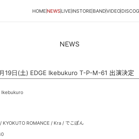
HOME
NEWS
LIVE
INSTORE
BAND
VIDEO
DISCO
NEWS
日(土) EDGE Ikebukuro T-P-M-61 出演決
Ikebukuro
KYOKUTO ROMANCE / Kra / でこぽん
30