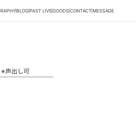
GRAPHY
BLOG
PAST LIVE
GOODS
CONTACT
MESSAGE
定 ※声出し可